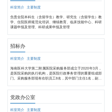
科室简介
主要制度
负责全院本科生（含留学生）教学、研究生（含留学生）教
学、住院医师规范化培训、继续教育、临床技能中心、科研
课题申报及管理、科研成果申报及管理
招标办
科室简介
主要制度
海南医科大学第二附属医院采购服务部成立于2020年3月，
是医院采购的执行机构，是医院行政事务管理的重要组成部
门。采购服务部现有在职员工8名，其中部门主任1名，副主
任1名，职员6名。 主要职责： （一）贯彻执行国家与医院
采购相关方针政策与法律法规，代表医院办理采购事务，承
办医院与各供应商之间的合作往来事务。 （二）负责研究
党政办公室
制定医院各采购项目的具体操作方案并组织实施。 （三）
负责组织医院内外的招投标活动。 （四）负责签订采购合
同。 （五）负责部门内采购人员的业务培训与教育。
科室简介
主要制度