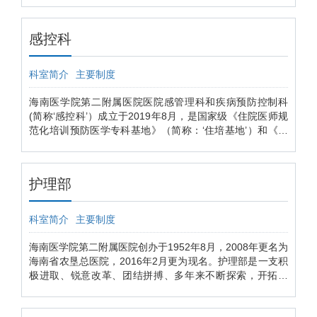
理。
感控科
科室简介
主要制度
海南医学院第二附属医院医院感管理科和疾病预防控制科
(简称‘感控科’）成立于2019年8月，是国家级《住院医师规
范化培训预防医学专科基地》（简称：‘住培基地’）和《海
南省硕士专业学位研究生联合培养基地》（简称：‘联合培
养基地’）的挂靠科室，分别是临床预防医师和专业学位硕
士培训临床诊疗技能、开展临床研究的综合平台。
护理部
科室简介
主要制度
海南医学院第二附属医院创办于1952年8月，2008年更名为
海南省农垦总医院，2016年2月更为现名。护理部是一支积
极进取、锐意改革、团结拼搏、多年来不断探索，开拓创
新，致力于不断提高全省护理服务水平和护理技术水平的团
队。现有护理人员1277名，承担医院2525张床位的临床护