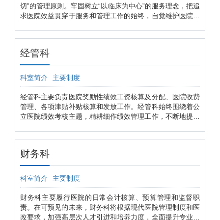
系统方面，为满足我院工作中个性化的软件需求，在医院领
切”的管理原则。牢固树立“以临床为中心”的服务理念，把追
导班子的大力支持下，信息科承担起了自主研发医院应用软
求医院效益贯穿于服务和管理工作的始终，自觉维护医院利
件的重担。截止今年，共研发了包括“医院考勤管理系
益，更好的继承和弘扬真诚、关爱，以质量求发展的我院医
统”、“医院奖金管理系统”、“医院津贴管理系统”、“医院设备
院文化底蕴，建立了完善的各项医疗设备管理制度。全科室
管理系统”、“医院OA办公系统”等系统，先后在全院推广应
团结友爱、廉洁奉公、无私奉献、开拓创新，秉承深厚的院
经管科
用，得到了医院广大员工的普遍认可和好评。
文化，在院领导的支持和医院各科室的协助下，科室在设备
管理、员工素质、持续发展、建设科室文化等方面，均作出
了较好的成绩，取得了良好的社会效益和经济效益，得到了
科室简介
主要制度
快速、健康的发展。到2020年上半年全院在用的医疗设备
总值已近7亿元人民币，其中大部分是来自德国、美国、荷
经管科主要负责医院奖励性绩效工资核算及分配、医院收费
兰、英国、法国、日本等发达国家世界先进水平的医疗设
管理、各项津贴补贴核算和发放工作。经管科始终围绕着公
备，品种包括医学影像设备、生化检验设备、电生理检测设
立医院绩效考核主题，精耕细作绩效管理工作，不断地提升
备、生命体征监护设备、医用光学设备、手术麻醉设备、急
医院运营绩效水准。医院较好的医药收费管理机制，保障了
救设备、康复理疗设备及其它各专科专用设备，为医院高质
患者合法权益和医院合法收入。我们秉承公立医院兼有的公
量的医疗服务提供了有力的保障。 装备部工作主要包括：
益性和效益性，发挥经管科独特的效能，助力医院朝着可持
财务科
医院医疗设备规划配置，医疗设备及耗材论证，医用耗材管
续发展的现代化医院之路前行
理，医疗设备成本效益分析，医疗设备计量管理，医疗设备
及耗材档案管理，医疗设备仓库管理，医疗设备质量管理，
科室简介
主要制度
医疗设备安全与风险管理，医疗设备安装、验收、保养、维
修、报废管理，为临床科室提供技术支持，带教进修、实习
财务科主要履行医院的日常会计核算、预算管理和监督职
生，对兄弟医院进行技术支持等。
责。在可预见的未来，财务科将根据现代医院管理制度和医
改要求，加强高层次人才引进和培养力度，全面提升专业化