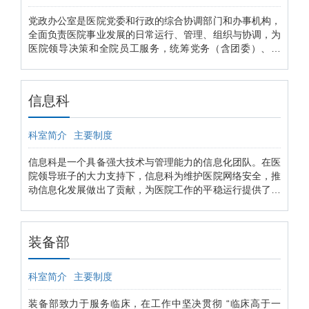
（六）负责其他采购事务。
党政办公室是医院党委和行政的综合协调部门和办事机构，
全面负责医院事业发展的日常运行、管理、组织与协调，为
医院领导决策和全院员工服务，统筹党务（含团委）、院
务、宣传等相关工作。现有干部职工10人。 一、工作理念
围绕问题导向、目标导向、结果导向，不断强化“工作无小
事、细节定成败、态度定高度”的工作理念。 二、工作方法
信息科
坚持“首问负责、一次告知、马上就办、岗位互补”工作方
法。 三、工作模式 探索“每周一学习、每月一总结、半年一
培训、年终一回顾”的工作模式。 四、工作原则 树立“办事
科室简介
主要制度
有据、纵向请示、横向协调、内部协作”的工作原则。 五、
联系电话 院长办公室：66802010 党委办公室（宣传科）：
信息科是一个具备强大技术与管理能力的信息化团队。在医
66802148
院领导班子的大力支持下，信息科为维护医院网络安全，推
动信息化发展做出了贡献，为医院工作的平稳运行提供了坚
强的保障。 信息科分为网络组、硬件组、软件开发组、需
求组四个工作小组。下设两个班组：图书馆和总机班。网络
组负责全院的弱电和网络的规划与维护、机房的建设和管
装备部
理；硬件组负责总院、东湖分院、乌石分院三个院区电脑客
户端、打印机、床头呼叫铃等附属设备的维护；软件组负责
自主研发医院所需的软件，满足医院个性化软件需求；需求
科室简介
主要制度
研发组则重点关注医院医疗的需求，负责沟通以及软件铺开
实施，是信息科同临床一线科室的沟通桥梁。 在自主研发
装备部致力于服务临床，在工作中坚决贯彻 “临床高于一