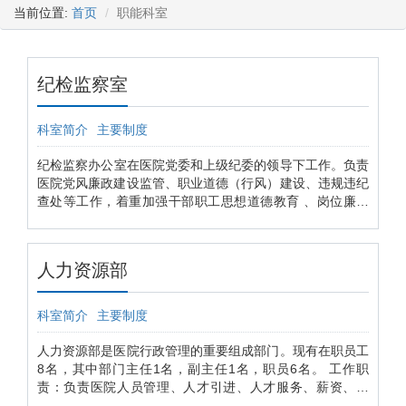
当前位置:
首页
职能科室
纪检监察室
科室简介
主要制度
​纪检监察办公室在医院党委和上级纪委的领导下工作。负责
医院党风廉政建设监管、职业道德（行风）建设、违规违纪
查处等工作，着重加强干部职工思想道德教育 、岗位廉政
行为规范教育、廉政风险防控教育和法纪教育，引导干部职
工牢固树立廉洁意识、风险意识、责任意识，筑牢拒腐防变
的思想道德防线。现有在职职工2名。
人力资源部
科室简介
主要制度
人力资源部是医院行政管理的重要组成部门。现有在职员工
8名，其中部门主任1名，副主任1名，职员6名。 工作职
责：负责医院人员管理、人才引进、人才服务、薪资、招
聘、调动、职称、考核、社保、考勤、培训、人事档案管